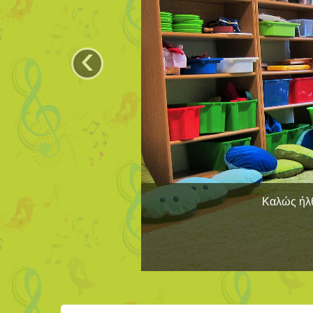
‹
Καλώς ήλθ