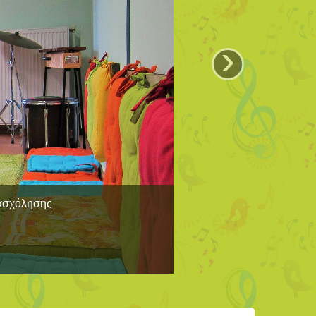
›
πασχόλησης