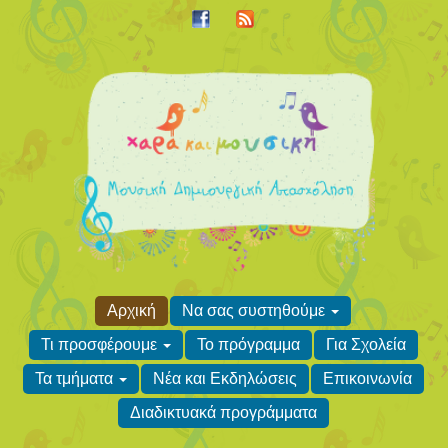
Αρχική
Να σας συστηθούμε
Τι προσφέρουμε
Το πρόγραμμα
Για Σχολεία
Τα τμήματα
Νέα και Εκδηλώσεις
Επικοινωνία
Διαδικτυακά προγράμματα