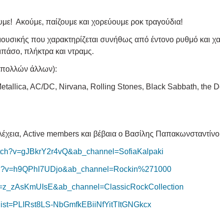
με! Ακούμε, παίζουμε και χορεύουμε ροκ τραγούδια!
μουσικής που χαρακτηρίζεται συνήθως από έντονο ρυθμό και χ
μπάσο, πλήκτρα και ντραμς.
 πολλών άλλων):
etallica, AC/DC, Nirvana, Rolling Stones, Black Sabbath, the D
λέχεια, Active members και βέβαια ο Βασίλης Παπακωνσταντίν
atch?v=gJBkrY2r4vQ&ab_channel=SofiaKalpaki
tch?v=h9QPhI7UDjo&ab_channel=Rockin%271000
?v=z_zAsKmUIsE&ab_channel=ClassicRockCollection
t?list=PLIRst8LS-NbGmfkEBiiNfYitTItGNGkcx