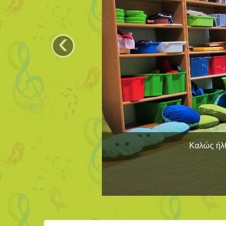
‹
Καλώς ήλθ