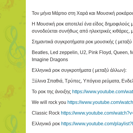
Τον μήνα Μάρτιο στη Χαρά και Μουσική ροκάρου
Η Μουσική ροκ αποτελεί ένα είδος δημοφιλούς 
συνοδεύεται συνήθως από ηλεκτρικές κιθάρες, 
Σημαντικά συγκροτήματα ροκ μουσικής ( μεταξύ
Beatles, Led zeppelin, U2, Pink Floyd, Queen, M
Imagine Dragons
Ελληνικά ροκ συγκροτήματα ( μεταξύ άλλων):
Ξύλινα Σπαθιά, Τρύπες, Υπόγεια ρεύματα, Ενδε
Το ροκ της άνοιξης
https://www.youtube.com/w
We will rock you
https://www.youtube.com/wa
Classic Rock
https://www.youtube.com/watch
Ελληνικό ροκ
https://www.youtube.com/playlis