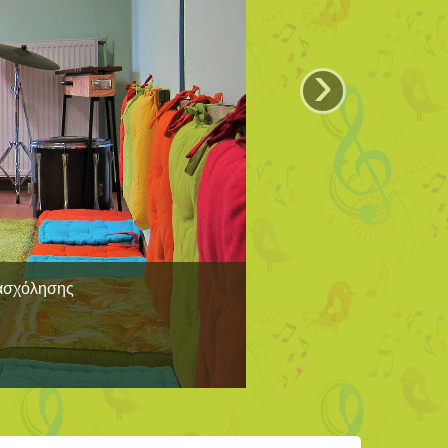
›
πασχόλησης