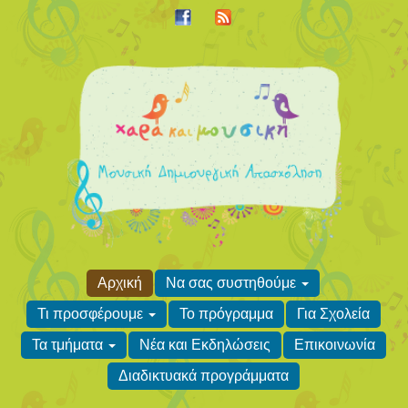
Αρχική
Να σας συστηθούμε
Τι προσφέρουμε
Το πρόγραμμα
Για Σχολεία
Τα τμήματα
Νέα και Εκδηλώσεις
Επικοινωνία
Διαδικτυακά προγράμματα