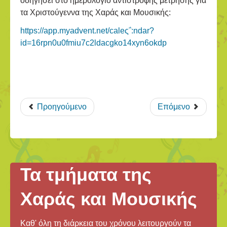
οδηγήσει στο ημερολόγιο αντίστροφης μέτρησης για
τα Χριστούγεννα της Χαράς και Μουσικής:
https://app.myadvent.net/caleς΅:ndar?
id=16rpn0u0fmiu7c2ldacgko14xyn6okdp
Προηγούμενο
Επόμενο
Τα τμήματα της
Χαράς και Μουσικής
Καθ' όλη τη διάρκεια του χρόνου λειτουργούν τα