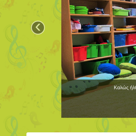
‹
Καλώς ήλθ