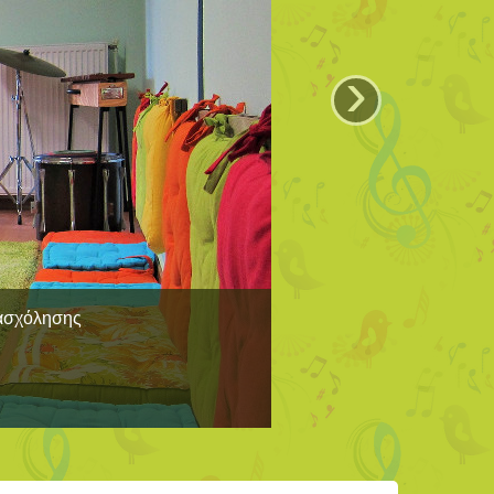
›
πασχόλησης