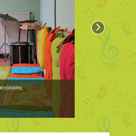
›
πασχόλησης