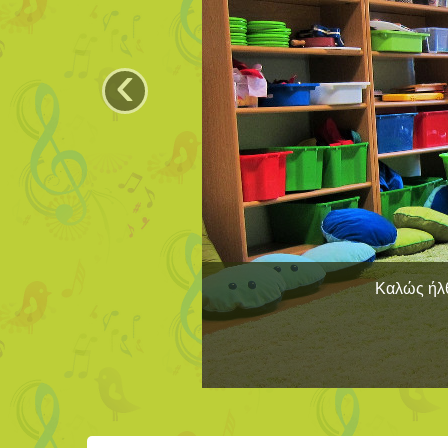
‹
Καλώς ήλθ