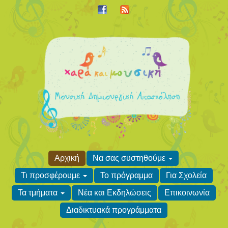
Αρχική
Να σας συστηθούμε
Τι προσφέρουμε
Το πρόγραμμα
Για Σχολεία
Τα τμήματα
Νέα και Εκδηλώσεις
Επικοινωνία
Διαδικτυακά προγράμματα