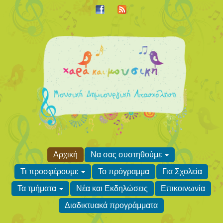
Αρχική
Να σας συστηθούμε
Τι προσφέρουμε
Το πρόγραμμα
Για Σχολεία
Τα τμήματα
Νέα και Εκδηλώσεις
Επικοινωνία
Διαδικτυακά προγράμματα