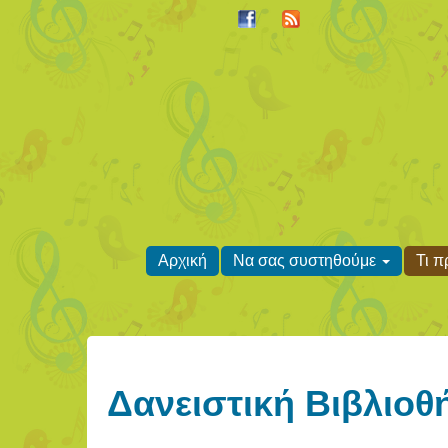
Αρχική
Να σας συστηθούμε
Τι 
Δανειστική Βιβλιοθ