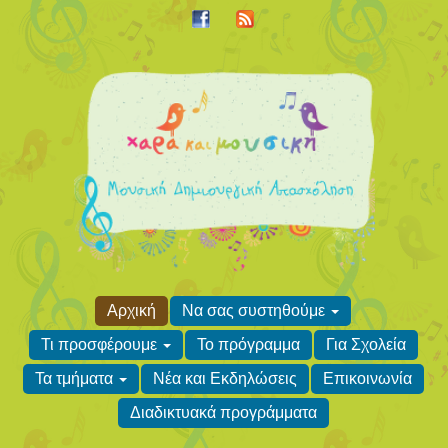
Αρχική
Να σας συστηθούμε
Τι προσφέρουμε
Το πρόγραμμα
Για Σχολεία
Τα τμήματα
Νέα και Εκδηλώσεις
Επικοινωνία
Διαδικτυακά προγράμματα