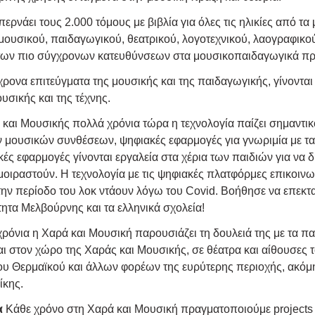
ερνάει τους 2.000 τόμους με βιβλία για όλες τις ηλικίες από τα
μουσικού, παιδαγωγικού, θεατρικού, λογοτεχνικού, λαογραφικού,
ν πιο σύγχρονων κατευθύνσεων στα μουσικοπαιδαγωγικά προ
να επιτεύγματα της μουσικής και της παιδαγωγικής, γίνονται 
σικής και της τέχνης.
αι Μουσικής πολλά χρόνια τώρα η τεχνολογία παίζει σημαντικ
μουσικών συνθέσεων, ψηφιακές εφαρμογές για γνωριμία με τα μ
κές εφαρμογές γίνονται εργαλεία στα χέρια των παιδιών για να 
 μοιραστούν. Η τεχνολογία με τις ψηφιακές πλατφόρμες επικοι
την περίοδο του λοκ ντάουν λόγω του Covid. Βοήθησε να επεκτ
τητα Μελβούρνης και τα ελληνικά σχολεία!
 χρόνια η Χαρά και Μουσική παρουσιάζει τη δουλειά της με τα πα
ται στον χώρο της Χαράς και Μουσικής, σε θέατρα και αίθουσες
ου Θερμαϊκού και άλλων φορέων της ευρύτερης περιοχής, ακόμ
ίκης.
α
Κάθε χρόνο στη Χαρά και Μουσική πραγματοποιούμε projects μ