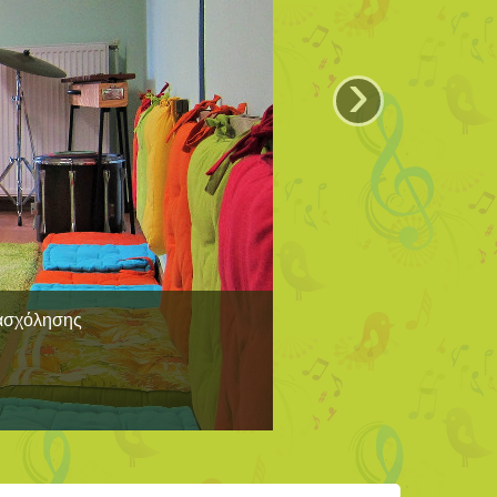
›
πασχόλησης