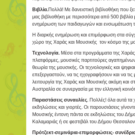
Βιβλία.
Πολλά! Με δανειστική βιβλιοθήκη που ξεπ
μας βιβλιοθήκη με περισσότερα από 500 βιβλία 
ενημέρωση των παιδαγωγών και ενσωμάτωση τω
Η διαρκής ενημέρωση και επιμόρφωση στα σύγχρο
χώρο της Χαράς και Μουσικής τον κόσμο της μου
Τεχνολογία.
Μέσα στα προγράμματα της Χαράς κ
πλατφόρμες, μουσικές παρτιτούρες αγαπημένων 
θεωρία της μουσικής. Οι τεχνολογικές και ψηφια
επεξεργαστούν, να τις ηχογραφήσουν και να τις
λειτουργία της Χαράς και Μουσικής ακόμη και σ
Αυστραλία σε συνεργασία με την ελληνική κοινό
Παραστάσεις συναυλίες
. Πολλές! όλα αυτά τα
εκδηλώσεις και γιορτές. Οι παρουσιάσεις γίνον
Μουσικής έντονη πάντα σε εκδηλώσεις του Δήμ
Καλαμαριάς ή σε φεστιβάλ του Δήμου Θεσσαλον
Πρότζεκτ-σεμινάρια-επιμορφώσεις- συνέδρι