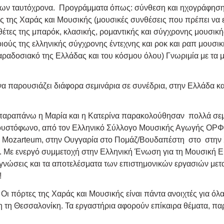
των ταυτόχρονα. Προγράμματα όπως: σύνθεση και ηχογράφηση 
της Χαράς και Μουσικής (μουσικές συνθέσεις που πρέπει να 
έτες της μπαρόκ, κλασικής, ρομαντικής και σύγχρονης μουσικής
ιούς της ελληνικής σύγχρονης έντεχνης και ροκ και ραπ μουσι
 παραδοσιακό της Ελλάδας και του κόσμου όλου) Γνωριμία με τα 
α παρουσιάζει διάφορα σεμινάρια σε συνέδρια, στην Ελλάδα και
τι παραπάνω η Μαρία και η Κατερίνα παρακολούθησαν πολλά σε
υστόφωνο, από τον Ελληνικό Σύλλογο Μουσικής Αγωγής ΟΡΦ, απ
ο Mozarteum, στην Ουγγαρία στο Πομάζ/Βουδαπέστη στο στην Σ
α. Με ενεργό συμμετοχή στην Ελληνική Ένωση για τη Μουσική 
ι γνώσεις και τα αποτελέσματα των επιστημονικών εργασιών με
!
α
Οι πόρτες της Χαράς και Μουσικής είναι πάντα ανοιχτές για όλα
 τη Θεσσαλονίκη. Τα εργαστήρια αφορούν επίκαιρα θέματα, παρ