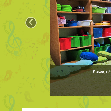
‹
Καλώς ήλθ