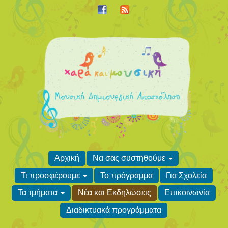
Αρχική
Να σας συστηθούμε
Τι προσφέρουμε
Το πρόγραμμα
Για Σχολεία
Τα τμήματα
Νέα και Εκδηλώσεις
Επικοινωνία
Διαδικτυακά προγράμματα