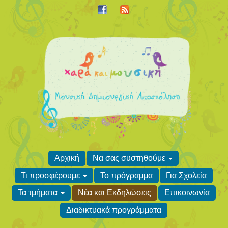
Αρχική
Να σας συστηθούμε
Τι προσφέρουμε
Το πρόγραμμα
Για Σχολεία
Τα τμήματα
Νέα και Εκδηλώσεις
Επικοινωνία
Διαδικτυακά προγράμματα