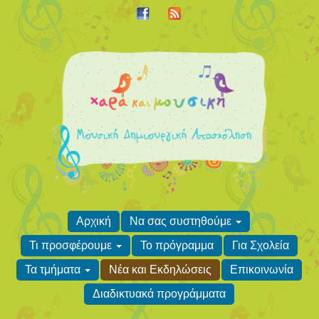
Αρχική
Να σας συστηθούμε
Τι προσφέρουμε
Το πρόγραμμα
Για Σχολεία
Τα τμήματα
Νέα και Εκδηλώσεις
Επικοινωνία
Διαδικτυακά προγράμματα