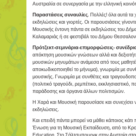
Αυστραλία σε συνεργασία με την ελληνική κοινό
Παραστάσεις συναυλίες
. Πολλές! όλα αυτά τα
εκδηλώσεις και γιορτές. Οι παρουσιάσεις γίνον
Μουσικής έντονη πάντα σε εκδηλώσεις του Δήμ
Καλαμαριάς ή σε φεστιβάλ του Δήμου Θεσσαλον
Πρότζεκτ-σεμινάρια-επιμορφώσεις- συνέδρι
απόκτηση μουσικών γνώσεων αλλά και δεξιοτή
μουσικών μηνυμάτων ανάμεσα από τους μαθητές 
αποκωδικοποιηθεί το μήνυμα), γνωριμία με συνθ
μουσικής. Γνωριμία με συνθέτες και τραγουδοπο
(πολιτικό τραγούδι, ρεμπέτικο, εκκλησιαστικό,
παράδοσης και όργανα άλλων πολιτισμών.
Η Χαρά και Μουσική παρουσίασε και συνεχίσει ν
εκδηλώσεις.
Και επειδή πάντα μπορεί να μάθει κάποιος κά
Ένωση για τη Μουσική Εκπαίδευση, από το Κρο
Education, Στο Σάλτσμπουργκ στην Αυστρία στ