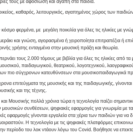
ρίες τους με αφοσίωση και αγάπη στα παιδιά.
 οικείος, καθαρός, λειτουργικός, αγαπημένος χώρος των παιδιώ
 κόσμο φερμένα, με μεγάλη ποικιλία για όλες τις ηλικίες με γνώ
 μεράκι και γνώση, αγορασμένα ή χειροποίητα επιτραπέζια ή επ
ερινής χρήσης ενταγμένα στην μουσική πράξη και θεωρία.
ερνάει τους 2.000 τόμους με βιβλία για όλες τις ηλικίες από τα
μουσικού, παιδαγωγικού, θεατρικού, λογοτεχνικού, λαογραφικού,
ν πιο σύγχρονων κατευθύνσεων στα μουσικοπαιδαγωγικά προ
να επιτεύγματα της μουσικής και της παιδαγωγικής, γίνονται 
σικής και της τέχνης.
αι Μουσικής πολλά χρόνια τώρα η τεχνολογία παίζει σημαντικ
μουσικών συνθέσεων, ψηφιακές εφαρμογές για γνωριμία με τα μ
κές εφαρμογές γίνονται εργαλεία στα χέρια των παιδιών για να 
 μοιραστούν. Η τεχνολογία με τις ψηφιακές πλατφόρμες επικοι
την περίοδο του λοκ ντάουν λόγω του Covid. Βοήθησε να επεκτ