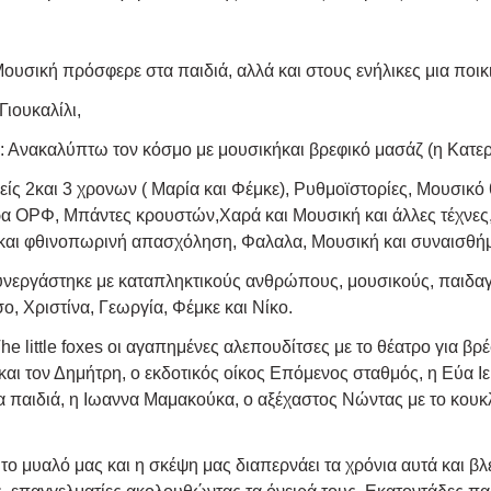
ουσική πρόσφερε στα παιδιά, αλλά και στους ενήλικες μια ποι
ιουκαλίλι,
 Ανακαλύπτω τον κόσμο με μουσικήκαι βρεφικό μασάζ (η Κατερί
νείς 2και 3 χρονων ( Μαρία και Φέμκε), Ρυθμοϊστορίες, Μουσικό
α ΟΡΦ, Μπάντες κρουστών,Χαρά και Μουσική και άλλες τέχνες, 
η/και φθινοπωρινή απασχόληση, Φαλαλα, Μουσική και συναισθή
υνεργάστηκε με καταπληκτικούς ανθρώπους, μουσικούς, παιδα
ο, Χριστίνα, Γεωργία, Φέμκε και Νίκο.
little foxes οι αγαπημένες αλεπουδίτσες με το θέατρο για βρ
και τον Δημήτρη, ο εκδοτικός οίκος Επόμενος σταθμός, η Εύα Ι
α παιδιά, η Ιωαννα Μαμακούκα, ο αξέχαστος Νώντας με το κουκλο
μυαλό μας και η σκέψη μας διαπερνάει τα χρόνια αυτά και βλέ