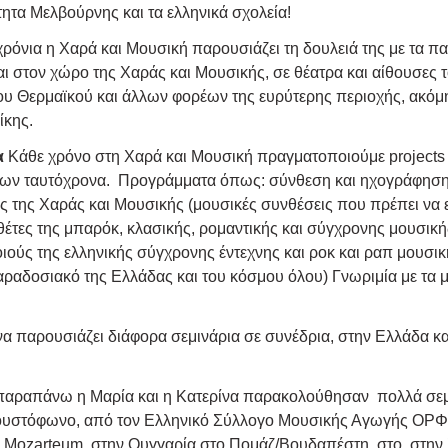
τητα Μελβούρνης και τα ελληνικά σχολεία!
 χρόνια η Χαρά και Μουσική παρουσιάζει τη δουλειά της με τα πα
ται στον χώρο της Χαράς και Μουσικής, σε θέατρα και αίθουσες
ου Θερμαϊκού και άλλων φορέων της ευρύτερης περιοχής, ακόμ
ίκης.
α
Κάθε χρόνο στη Χαρά και Μουσική πραγματοποιούμε projects μ
των ταυτόχρονα. Προγράμματα όπως: σύνθεση και ηχογράφηση 
της Χαράς και Μουσικής (μουσικές συνθέσεις που πρέπει να 
έτες της μπαρόκ, κλασικής, ρομαντικής και σύγχρονης μουσικής
ιούς της ελληνικής σύγχρονης έντεχνης και ροκ και ραπ μουσι
 παραδοσιακό της Ελλάδας και του κόσμου όλου) Γνωριμία με τα 
α παρουσιάζει διάφορα σεμινάρια σε συνέδρια, στην Ελλάδα και
τι παραπάνω η Μαρία και η Κατερίνα παρακολούθησαν πολλά σε
υστόφωνο, από τον Ελληνικό Σύλλογο Μουσικής Αγωγής ΟΡΦ, απ
ο Mozarteum, στην Ουγγαρία στο Πομάζ/Βουδαπέστη στο στην Σ