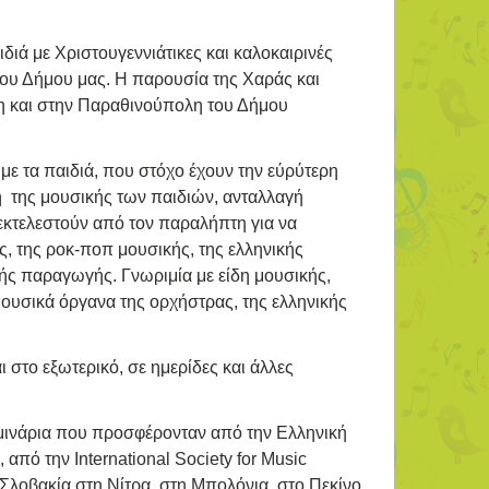
ιδιά με Χριστουγεννιάτικες και καλοκαιρινές
 του Δήμου μας. Η παρουσία της Χαράς και
η και στην Παραθινούπολη του Δήμου
ε τα παιδιά, που στόχο έχουν την εύρύτερη
της μουσικής των παιδιών, ανταλλαγή
εκτελεστούν από τον παραλήπτη για να
, της ροκ-ποπ μουσικής, της ελληνικής
κής παραγωγής. Γνωριμία με είδη μουσικής,
μουσικά όργανα της ορχήστρας, της ελληνικής
 στο εξωτερικό, σε ημερίδες και άλλες
μινάρια που προσφέρονταν από την Ελληνική
ό την International Society for Music
λοβακία στη Νίτρα, στη Μπολόνια, στο Πεκίνο