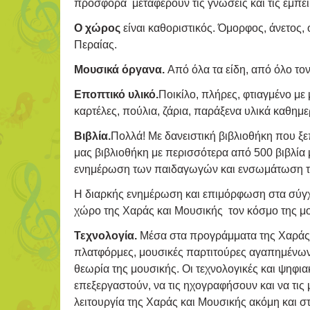
προσφορά μεταφέρουν τις γνώσεις και τις εμπει
Ο χώρος
είναι καθοριστικός. Όμορφος, άνετος,
Περαίας.
Μουσικά όργανα.
Από όλα τα είδη, από όλο τον
Εποπτικό υλικό.
Ποικίλο, πλήρες, φτιαγμένο με
καρτέλες, πούλια, ζάρια, παράξενα υλικά καθημ
Βιβλία.
Πολλά! Με δανειστική βιβλιοθήκη που ξεπ
μας βιβλιοθήκη με περισσότερα από 500 βιβλία 
ενημέρωση των παιδαγωγών και ενσωμάτωση τω
Η διαρκής ενημέρωση και επιμόρφωση στα σύγχρο
χώρο της Χαράς και Μουσικής τον κόσμο της μου
Τεχνολογία.
Μέσα στα προγράμματα της Χαράς κ
πλατφόρμες, μουσικές παρτιτούρες αγαπημένων 
θεωρία της μουσικής. Οι τεχνολογικές και ψηφια
επεξεργαστούν, να τις ηχογραφήσουν και να τις
λειτουργία της Χαράς και Μουσικής ακόμη και σ