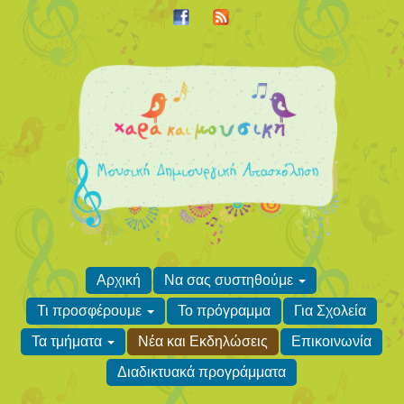
Αρχική
Να σας συστηθούμε
Τι προσφέρουμε
Το πρόγραμμα
Για Σχολεία
Τα τμήματα
Νέα και Εκδηλώσεις
Επικοινωνία
Διαδικτυακά προγράμματα