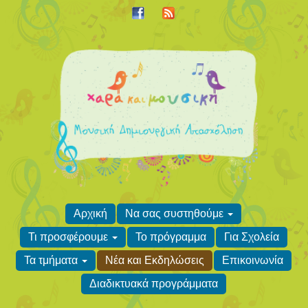
Αρχική
Να σας συστηθούμε
Τι προσφέρουμε
Το πρόγραμμα
Για Σχολεία
Τα τμήματα
Νέα και Εκδηλώσεις
Επικοινωνία
Διαδικτυακά προγράμματα