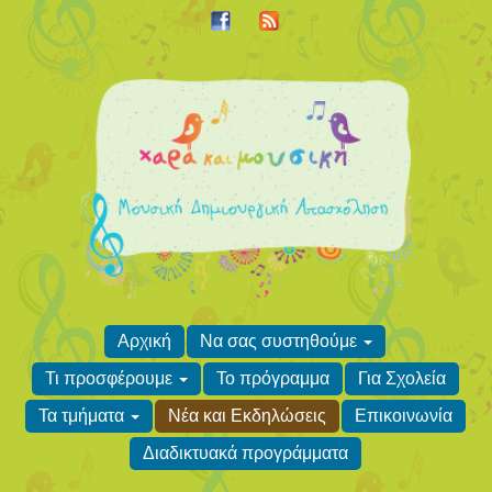
Αρχική
Να σας συστηθούμε
Τι προσφέρουμε
Το πρόγραμμα
Για Σχολεία
Τα τμήματα
Νέα και Εκδηλώσεις
Επικοινωνία
Διαδικτυακά προγράμματα