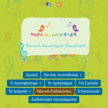
Αρχική
Να σας συστηθούμε
Τι προσφέρουμε
Το πρόγραμμα
Για Σχολεία
Τα τμήματα
Νέα και Εκδηλώσεις
Επικοινωνία
Διαδικτυακά προγράμματα