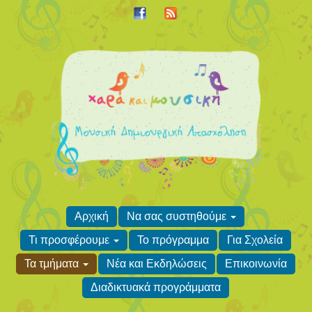
Αρχική
Να σας συστηθούμε
Τι προσφέρουμε
Το πρόγραμμα
Για Σχολεία
Τα τμήματα
Νέα και Εκδηλώσεις
Επικοινωνία
Διαδικτυακά προγράμματα